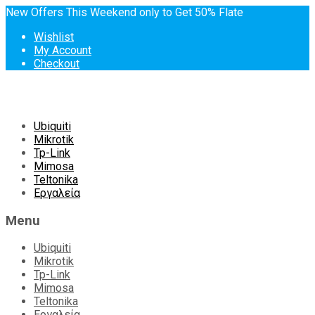
New Offers This Weekend only to Get 50% Flate
Wishlist
My Account
Checkout
Skip
Ubiquiti
to
Mikrotik
content
Tp-Link
Mimosa
Teltonika
Εργαλεία
Menu
Ubiquiti
Mikrotik
Tp-Link
Mimosa
Teltonika
Εργαλεία