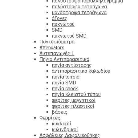
πολύστροφα παραλληλόγραμμα
πολύστροφα τετράγωνα
μονόστροφα τετράγωνα
άξονες
πυκνωτού
SMD
πυκνωτού SMD
Ποντεσιόμετρα
Attenuators
Αυτεπαγωγές L
Πηνία Αντιπαρασιτικά
πηνία αντίστασης
αντιπαρασιτικά καλωδίου
πηνία torroid
πηνία SMD
πηνία chock
πηνία κλειστού τύπου
φερίτες μαγνητικοί
φερίτες πλαστικοί
βάσεις
Φερρίτες
κυκλικοί
κυλινδρικοί
Ασφάλειες Ασφαλιεοθήκες