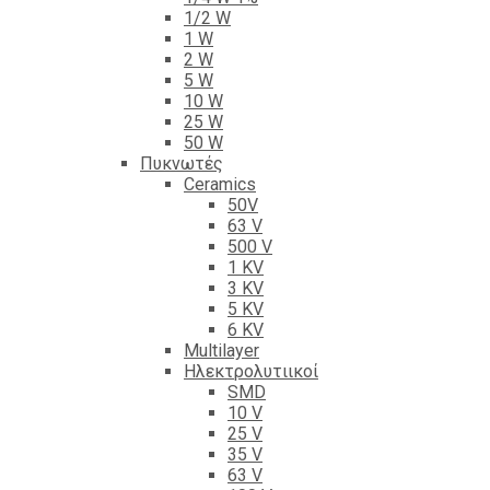
1/2 W
1 W
2 W
5 W
10 W
25 W
50 W
Πυκνωτές
Ceramics
50V
63 V
500 V
1 KV
3 KV
5 KV
6 KV
Multilayer
Ηλεκτρολυτιικοί
SMD
10 V
25 V
35 V
63 V