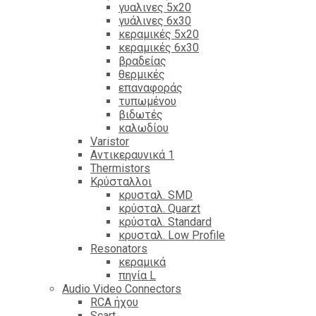
γυαλινες 5x20
γυάλινες 6x30
κεραμικές 5x20
κεραμικές 6x30
βραδείας
θερμικές
επαναφοράς
τυπωμένου
βιδωτές
καλωδίου
Varistor
Αντικεραυνικά 1
Thermistors
Κρύσταλλοι
κρυσταλ. SMD
κρύσταλ. Quarzt
κρύσταλ. Standard
κρυσταλ. Low Profile
Resonators
κεραμικά
πηνία L
Audio Video Connectors
RCA ήχου
Scart