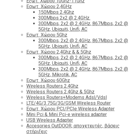
Εξωτ. Χώρου 10Ghz-11Ghz
Εσωτ. Χώρου 2,4GHz
150Mbps 2.4Ghz
300Mbps 2x2 @ 2.4GHz.
300Mbps, 2x2 @ 2.4GHz, 867Mbps, 2x2 @
5GHz, Ubiquiti, Unifi, AC
Εσωτ. Χώρου 5Ghz
300Mbps, 2x2 @ 2.4GHz, 867Mbps, 2x2 @
5GHz, Ubiquiti, Unifi, AC
Εσωτ. Χώρου 2,4Ghz & & 5Ghz
300Mbps, 2x2 @ 2.4GHz, 867Mbps, 2x2 @
5GHz, Ubiquiti, Unifi, AC
300Mbps, 2x2 @ 2.4GHz, 867Mbps, 2x2 @
5GHz, Mikrotik, AC
Εσωτ. Χώρου 60Ghz
Wireless Routers 2.4Ghz
Wireless Routers 2.4Ghz & 5Ghz
Wireless Routers+Modems Adsl/Vdsl
LTE/4G/3.75G/3G/GSM Wireless Router
Εσωτ. Χώρου PCI/PCIe Wireless Adapter
Mini Pci & Mini Pci-e wireless adapter
USB Wireless Adapter
Accesories OutDOOR, αποχετευτές, βάσεις
στήριξεις