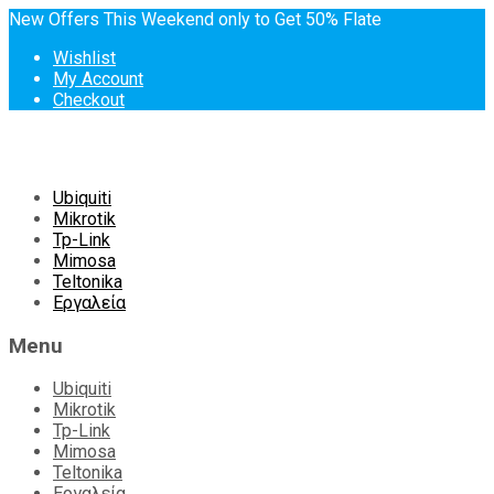
New Offers This Weekend only to Get 50% Flate
Wishlist
My Account
Checkout
Skip
Ubiquiti
to
Mikrotik
content
Tp-Link
Mimosa
Teltonika
Εργαλεία
Menu
Ubiquiti
Mikrotik
Tp-Link
Mimosa
Teltonika
Εργαλεία