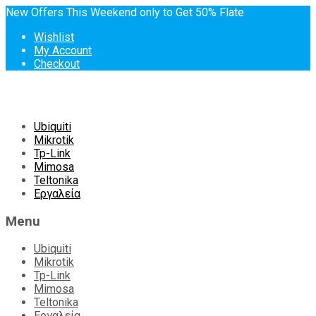
New Offers This Weekend only to Get 50% Flate
Wishlist
My Account
Checkout
Skip
Ubiquiti
to
Mikrotik
content
Tp-Link
Mimosa
Teltonika
Εργαλεία
Menu
Ubiquiti
Mikrotik
Tp-Link
Mimosa
Teltonika
Εργαλεία