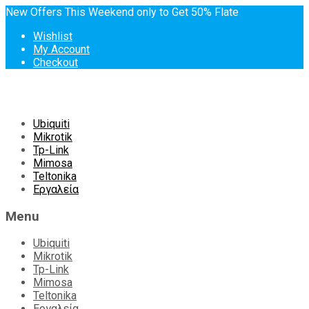
New Offers This Weekend only to Get 50% Flate
Wishlist
My Account
Checkout
Skip
Ubiquiti
to
Mikrotik
content
Tp-Link
Mimosa
Teltonika
Εργαλεία
Menu
Ubiquiti
Mikrotik
Tp-Link
Mimosa
Teltonika
Εργαλεία