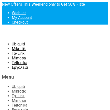
New Offers This Weekend only to Get 50% Flate
Wishlist
My Account
Checkout
Skip
Ubiquiti
to
Mikrotik
content
Tp-Link
Mimosa
Teltonika
Εργαλεία
Menu
Ubiquiti
Mikrotik
Tp-Link
Mimosa
Teltonika
Εργαλεία