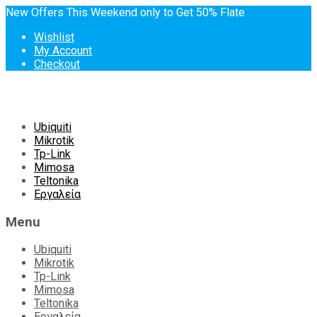
New Offers This Weekend only to Get 50% Flate
Wishlist
My Account
Checkout
Skip
Ubiquiti
to
Mikrotik
content
Tp-Link
Mimosa
Teltonika
Εργαλεία
Menu
Ubiquiti
Mikrotik
Tp-Link
Mimosa
Teltonika
Εργαλεία