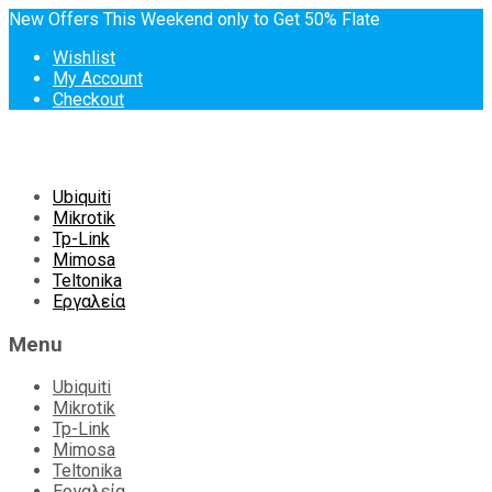
New Offers This Weekend only to Get 50% Flate
Wishlist
My Account
Checkout
Skip
Ubiquiti
to
Mikrotik
content
Tp-Link
Mimosa
Teltonika
Εργαλεία
Menu
Ubiquiti
Mikrotik
Tp-Link
Mimosa
Teltonika
Εργαλεία