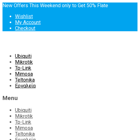
New Offers This Weekend only to Get 50% Flate
Wishlist
My Account
Checkout
Skip
Ubiquiti
to
Mikrotik
content
Tp-Link
Mimosa
Teltonika
Εργαλεία
Menu
Ubiquiti
Mikrotik
Tp-Link
Mimosa
Teltonika
Εργαλεία